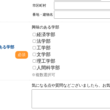
市区町村
番地・建物名
興味のある学部
経済学部
法学部
ある学部
工学部
文学部
必須
理工学部
人間科学部
※複数選択可
気になる点や質問などございましたら、お