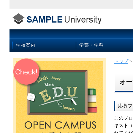
学校案内
学部・学科
トップ
>
オー
応募フ
このブロ
キスト（
れてくだ